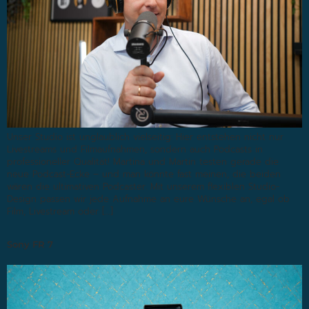
Unser Studio ist unglaublich vielseitig: Hier entstehen nicht nur
Livestreams und Filmaufnahmen, sondern auch Podcasts in
professioneller Qualität! Martina und Martin testen gerade die
neue Podcast-Ecke – und man könnte fast meinen, die beiden
wären die ultimativen Podcaster. Mit unserem flexiblen Studio-
Design passen wir jede Aufnahme an eure Wünsche an, egal ob
Film, Livestream oder […]
Sony FR 7