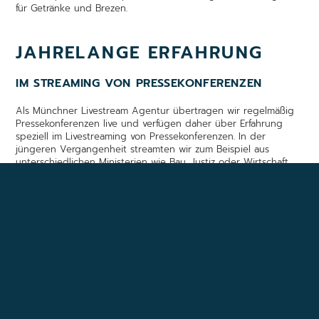
für Getränke und Brezen.
JAHRELANGE ERFAHRUNG
IM STREAMING VON PRESSEKONFERENZEN
Als Münchner Livestream Agentur übertragen wir regelmäßig
Pressekonferenzen live und verfügen daher über Erfahrung
speziell im Livestreaming von Pressekonferenzen. In der
jüngeren Vergangenheit streamten wir zum Beispiel aus
unterschiedlichen Ministerien wie Bau, Justiz oder Wirtschaft.
SIE MÖCHTEN UNSER STUDIO
BESICHTIGEN?