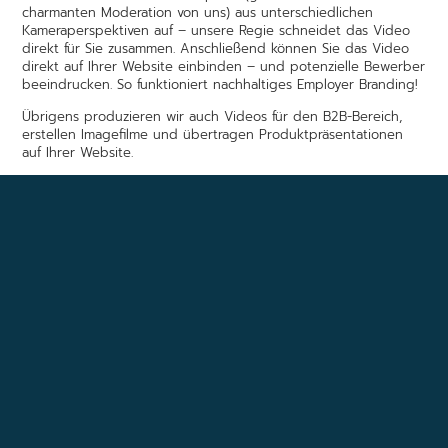
charmanten Moderation von uns) aus unterschiedlichen
Kameraperspektiven auf – unsere Regie schneidet das Video
direkt für Sie zusammen. Anschließend können Sie das Video
direkt auf Ihrer Website einbinden – und potenzielle Bewerber
beeindrucken. So funktioniert nachhaltiges Employer Branding!
Übrigens produzieren wir auch Videos für den B2B-Bereich,
erstellen Imagefilme und übertragen Produktpräsentationen
auf Ihrer Website.
SIE MÖCHTEN UNSER STUDIO
BESICHTIGEN?
DANN NICHTS WIE LOS – MACHEN
SIE EINEN TERMIN BEI UNS AUS!