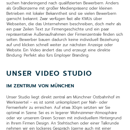
suchen händeringend nach qualifizierten Bewerbern. Anders
als Großkonzerne mit großer Medienpräsenz oder kleinen
Betrieben mit lokaler Bekanntheit sind sie vielen Bewerbern
garnicht bekannt. Zwar verfügen fast alle KMUs über
Webseiten, die das Unternehmen beschreiben, doch mehr als
ein paar Zeilen Text zur Firmengeschichte und ein paar
repräsentative Außenaufnahmen der Firmenzentrale finden sich
selten. Bewerber bauen dadurch keine individuell Beziehung
auf und klicken schnell weiter zur nächsten Anzeige oder
Website. Ein Video ändert das und erzeugt eine direkte
Bindung: Perfekt also fürs Employer Branding.
UNSER VIDEO STUDIO
IM ZENTRUM VON MÜNCHEN
Unser Studio liegt direkt zentral am Münchner Ostbahnhof im
Werksviertel – es ist somit unkompliziert per Nah- oder
Fernverkehr zu erreichen. Auf etwa 30qm setzten wir Sie
optimal in Szene. Sei es in legerer Wohnzimmer-Atmosphäre
oder vor unserem Green Screen mit individuellem Hintergrund
in Ihrem Firmen Design. An Stehtischen oder einer Talkrunde
nehmen wir ein lockeres Gespräch (gerne auch mit einer