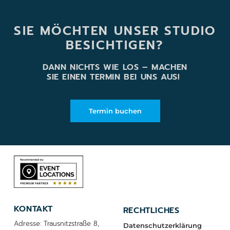
SIE MÖCHTEN UNSER STUDIO
BESICHTIGEN?
DANN NICHTS WIE LOS – MACHEN
SIE EINEN TERMIN BEI UNS AUS!
Termin buchen
KONTAKT
RECHTLICHES
Adresse: Trausnitzstraße 8,
Datenschutzerklärung