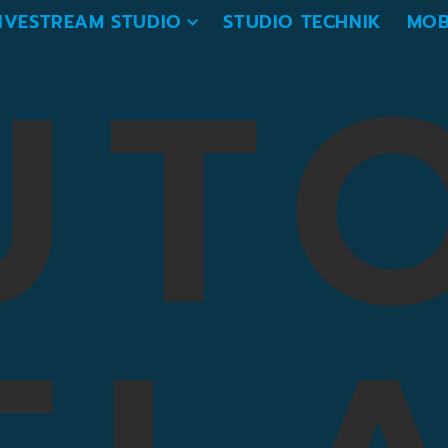
IVESTREAM STUDIO
STUDIO TECHNIK
MOB
UT